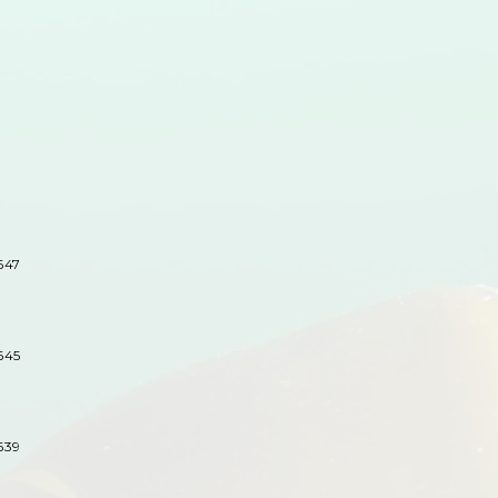
647
645
639