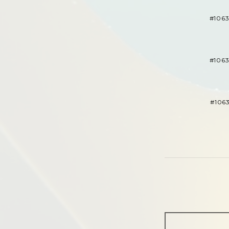
#106
#106
#1063
Message