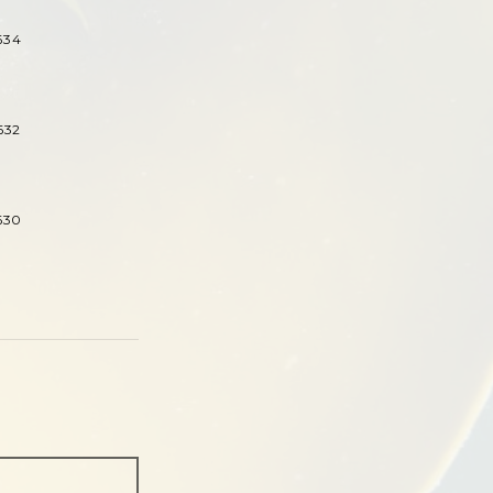
634
632
630