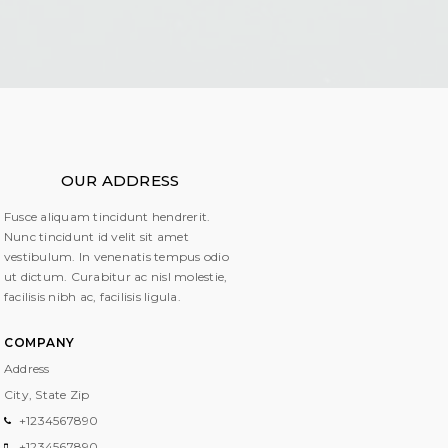
OUR ADDRESS
Fusce aliquam tincidunt hendrerit.
Nunc tincidunt id velit sit amet
vestibulum. In venenatis tempus odio
ut dictum. Curabitur ac nisl molestie,
facilisis nibh ac, facilisis ligula.
COMPANY
Address
City, State
Zip
+1234567890
+1234567890