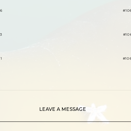
36
#10
33
#10
1
#10
LEAVE A MESSAGE