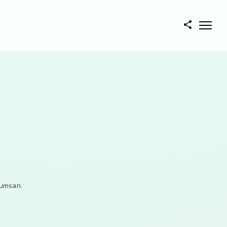
a
cumsan.