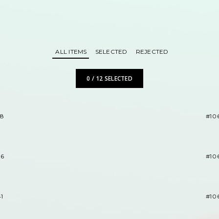
ALL ITEMS
SELECTED
REJECTED
0
/
12
SELECTED
48
#10
46
#10
1
#10